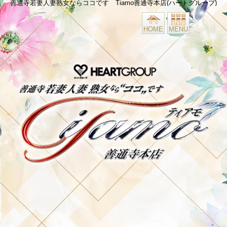
善通寺若妻人妻熟女ならココです Tiamo善通寺本店(ハートグループ)
HOME
MENU