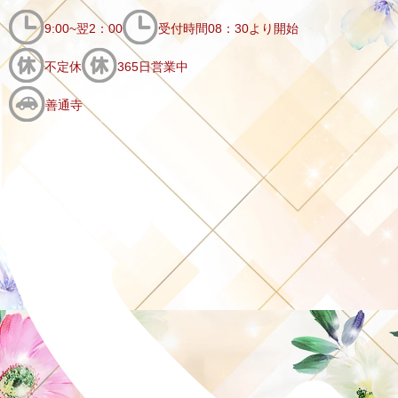
9:00~翌2：00
受付時間08：30より開始
不定休
365日営業中
善通寺