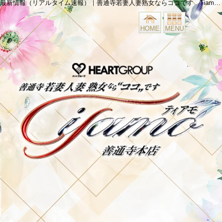
最新情報（リアルタイム速報）｜善通寺若妻人妻熟女ならココです Tiamo善通寺本店(ハートグループ)
HOME
MENU