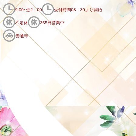
9:00~翌2：00
受付時間08：30より開始
不定休
365日営業中
善通寺