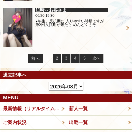
11時～お客さま
06/20 19:30
●年生、反抗期に 入りやすい時期ですが
第2回反抗期が来たら めんどくさそ…
前へ
1
2
3
4
5
次へ
過去記事へ
MENU
最新情報（リアルタイム速報）
新人一覧
ご案内状況
出勤一覧