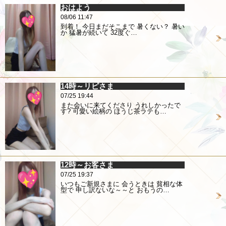
おはよう
08/06 11:47
到着！ 今日まだそこまで 暑くない？ 暑い
か 猛暑が続いて 32度ぐ…
14時～リピさま
07/25 19:44
また会いに来てくださり うれしかったで
す? 可愛い絵柄の ほうじ茶ラテも…
12時～お客さま
07/25 19:37
いつもご新規さまに 会うときは 貧相な体
型で 申し訳ないな～～と おもうの…