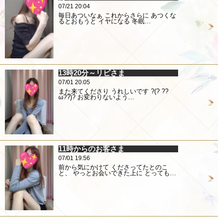
07/21 20:04
毎日あついなぁ これからさらに あつくな
るとおもうと イヤになる 冬眠…
13時20分～リピさま
07/01 20:05
また来てくださり うれしいです ?(? ??
ω??)? お変わりないよう…
11時からのお客さま
07/01 19:56
前から気にかけて くださってたとのこ
と、 やっとお会いできた上に とっても…