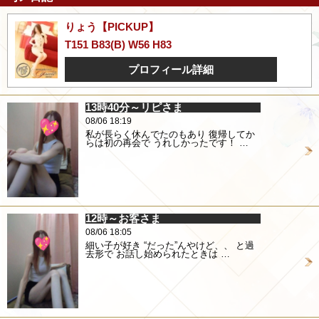
りょう【PICKUP】
T151 B83(B) W56 H83
プロフィール詳細
13時40分～リピさま
08/06 18:19
私が長らく休んでたのもあり 復帰してか
らは初の再会で うれしかったです！ …
12時～お客さま
08/06 18:05
細い子が好き “だった”んやけど、、 と過
去形で お話し始められたときは …