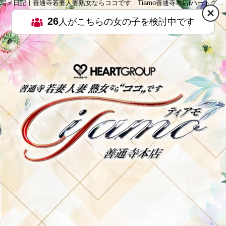
写メ日記｜善通寺若妻人妻熟女ならココです Tiamo善通寺本店(ハートグループ)
26
人がこちらの女の子を検討中です
HOME
MENU