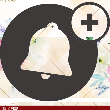
今すぐ4人
フォロー
写メ日記