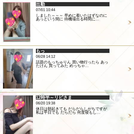
出勤
07/01 10:44
しました～～～ 早めに着いたはずなのに
あっという間に 待機場出る時間に…
もっ
06/28 14:12
話題のもっちゅりん 買い物行ったら あっ
たけん 買ってみた めっちゃ…
12時半～リピさま
06/20 19:38
休日は朝起きても だらだらしがちですが
私は平日でも だらだら 何度寝もし…