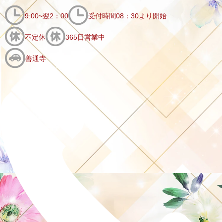
9:00~翌2：00
受付時間08：30より開始
不定休
365日営業中
善通寺