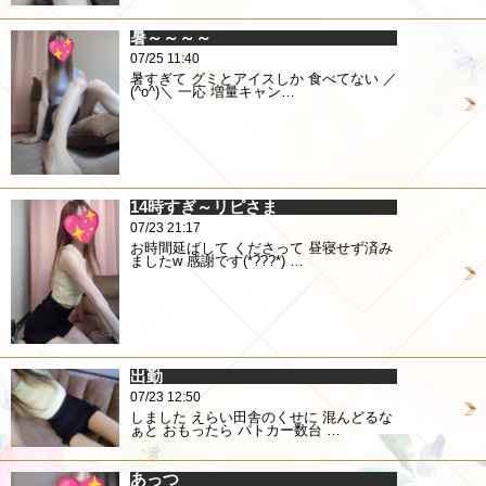
暑～～～～
07/25 11:40
暑すぎて グミとアイスしか 食べてない ／
(^o^)＼ 一応 増量キャン…
14時すぎ～リピさま
07/23 21:17
お時間延ばして くださって 昼寝せず済み
ましたw 感謝です(*???*) …
出勤
07/23 12:50
しました えらい田舎のくせに 混んどるな
ぁと おもったら パトカー数台 …
あっつ