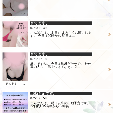
きてます。
07/23 19:49
こんばんは。 本日も よろしくお願いしま
す。 今日は20時から 明日は…
きてます。
07/22 15:18
暑いですね。 今日は酷暑だそーで。 外仕
事の人ら、 気をつけてなぁ。 2…
出勤予定です。
07/21 23:58
こんばんは。 明日以降の出勤予定です。
22日(水)15時半から19時あ…