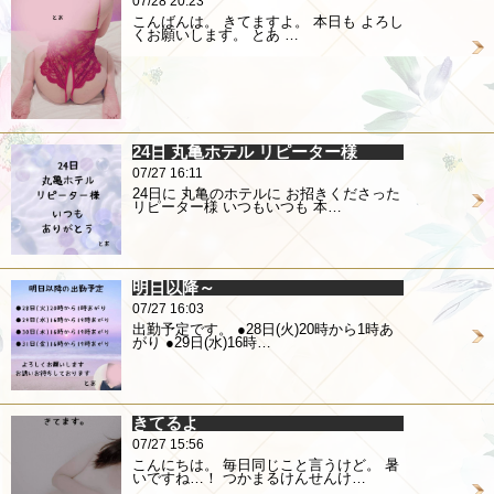
07/28 20:23
こんばんは。 きてますよ。 本日も よろし
くお願いします。 とあ …
24日 丸亀ホテル リピーター様
07/27 16:11
24日に 丸亀のホテルに お招きくださった
リピーター様 いつもいつも 本…
明日以降～
07/27 16:03
出勤予定です。 ●28日(火)20時から1時あ
がり ●29日(水)16時…
きてるよ
07/27 15:56
こんにちは。 毎日同じこと言うけど。 暑
いですね…！ つかまるけんせんけ…