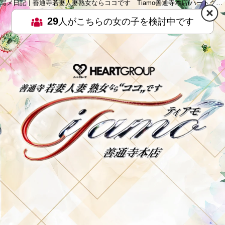
写メ日記｜善通寺若妻人妻熟女ならココです Tiamo善通寺本店(ハートグループ)
29
人がこちらの女の子を検討中です
HOME
MENU