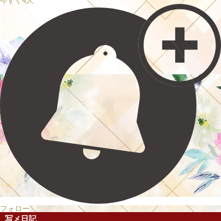
今すぐ4人
フォロー
写メ日記