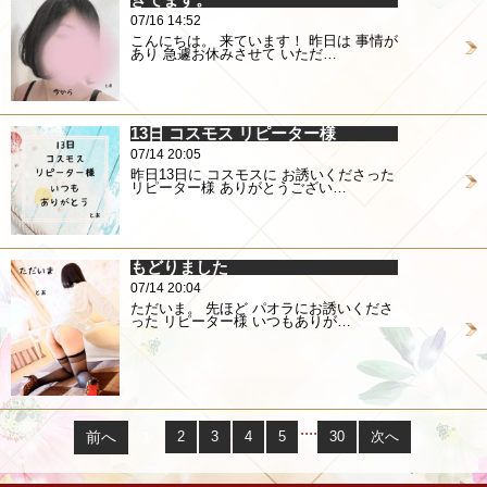
07/16 14:52
こんにちは。 来ています！ 昨日は 事情が
あり 急遽お休みさせて いただ…
13日 コスモス リピーター様
07/14 20:05
昨日13日に コスモスに お誘いくださった
リピーター様 ありがとうござい…
もどりました
07/14 20:04
ただいま。 先ほど パオラにお誘いくださ
った リピーター様 いつもありが…
....
前へ
1
2
3
4
5
30
次へ