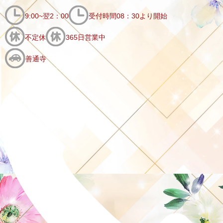
9:00~翌2：00
受付時間08：30より開始
不定休
365日営業中
善通寺