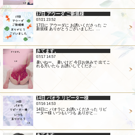
17日 アウーダ ご新規様
07/21 23:52
17日に アウーダに お誘いくださった ご
新規様 ありがとうございました。…
きてます。
07/17 14:57
暑いねー。 暑いけど 今日お休みで 出てこ
れる方いたら お誘いしてくださ…
14日 パオラ リピーター様
07/16 14:53
14日に パオラに お誘いくださった リピ
ーター様 いつもいつも ありがと…
きてます。