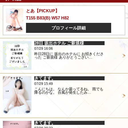
とあ【PICKUP】
T155 B83(B) W57 H82
プロフィール詳細
28日 坂出ホテル ご新規様
07/29 16:06
昨日28日に 坂出のホテルに お招きくださ
った ご新規様 ありがとうござい…
きてます。
07/29 15:49
こんにちは。 なんか曇ってるね。 雨でも
降るのかな。 台風が発生したみ…
きてます。