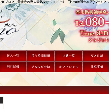
 amon ブログ｜善通寺若妻人妻熟女ならココです Tiamo善通寺本店(ハートグル