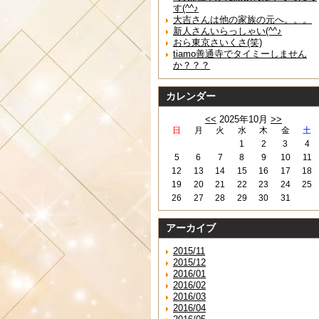
す(^^♪
大吉さんは他の家族の元へ。。。
新人さんいらっしゃい(^^♪
おら東京さいくさ(笑)
tiamo善通寺でタイミーしません
か？？？
カレンダー
<<
2025年10月
>>
日
月
火
水
木
金
土
1
2
3
4
5
6
7
8
9
10
11
12
13
14
15
16
17
18
19
20
21
22
23
24
25
26
27
28
29
30
31
アーカイブ
2015/11
2015/12
2016/01
2016/02
2016/03
2016/04