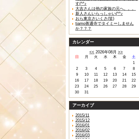
す(^^♪
大吉さんは他の家族の元へ。。。
新人さんいらっしゃい(^^♪
おら東京さいくさ(笑)
tiamo善通寺でタイミーしません
か？？？
カレンダー
<<
2026年08月
>>
日
月
火
水
木
金
土
1
2
3
4
5
6
7
8
9
10
11
12
13
14
15
16
17
18
19
20
21
22
23
24
25
26
27
28
29
30
31
アーカイブ
2015/11
2015/12
2016/01
2016/02
2016/03