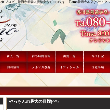
 amon ブログ｜善通寺若妻人妻熟女ならココです Tiamo善通寺本店(ハートグル
やっちんの最大の目標(^^♪