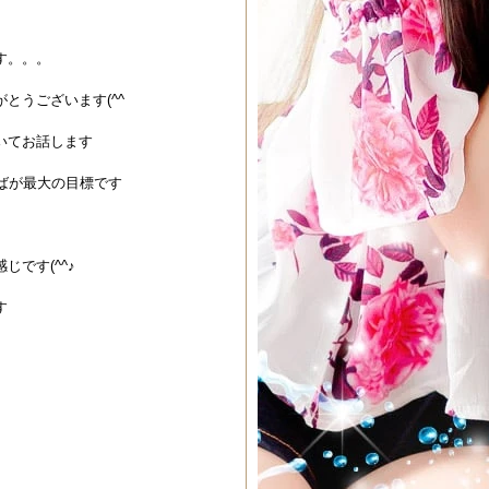
す。。。
とうございます(^^
いてお話します
ばが最大の目標です
です(^^♪
す