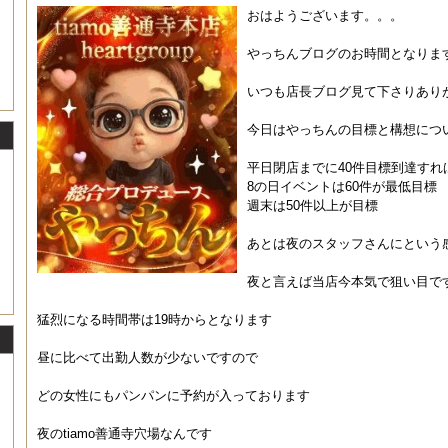
おはようございます。。。
やっちんブログのお時間となりま
いつも店長ブログ見て下さりありが
今日はやっちんの目標と構想につ
平日閉店までに40件目標到達すれ
8の日イベントは60件が最低目標
週末は50件以上が目標
あとは夜のスタッフさんにという感じ
夜と言えば当店今本気で狙い目で
猛烈になる時間帯は19時からとなります
昼に比べて出勤人数が少ないですので
どの女性にもパンパンに予約が入っております
夜のtiamo善通寺穴場なんです