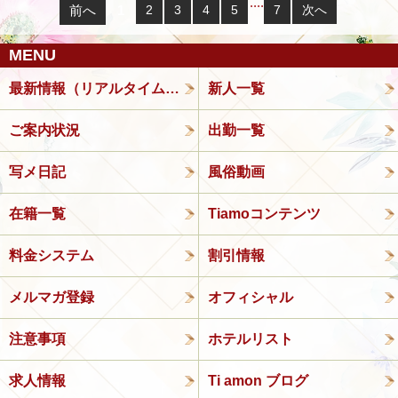
....
前へ
1
2
3
4
5
7
次へ
MENU
最新情報（リアルタイム速報）
新人一覧
ご案内状況
出勤一覧
写メ日記
風俗動画
在籍一覧
Tiamoコンテンツ
料金システム
割引情報
メルマガ登録
オフィシャル
注意事項
ホテルリスト
求人情報
Ti amon ブログ