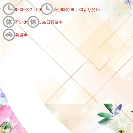
9:00~翌2：00
受付時間08：30より開始
不定休
365日営業中
善通寺