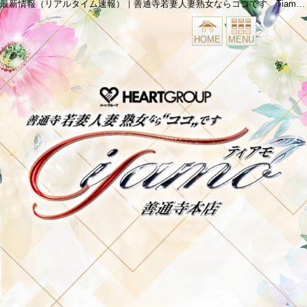
最新情報（リアルタイム速報）｜善通寺若妻人妻熟女ならココです Tiamo善通寺本店(ハートグループ)
HOME
MENU