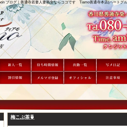
 amon ブログ｜善通寺若妻人妻熟女ならココです Tiamo善通寺本店(ハートグル
梅こぶ茶🍵