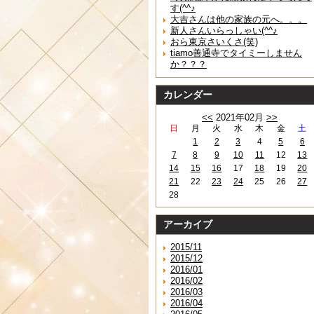
す(^^♪
大吉さんは他の家族の元へ。。。
新人さんいらっしゃい(^^♪
おら東京さいくさ(笑)
tiamo善通寺でタイミーしません
か？？？
カレンダー
<<
2021年02月
>>
日
月
火
水
木
金
土
1
2
3
4
5
6
7
8
9
10
11
12
13
14
15
16
17
18
19
20
21
22
23
24
25
26
27
28
アーカイブ
2015/11
2015/12
2016/01
2016/02
2016/03
2016/04