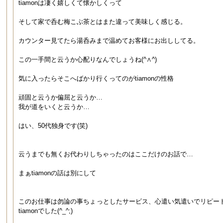
tiamonは凄く嬉しくて懐かしくって
そして家で呑む梅こぶ茶とはまた違って美味しく感じる。
カウンター見てたら湯呑みまで温めてお客様にお出ししてる。
この一手間と云うか心配りなんでしょうね(^∧^)
気に入ったらそこへばかり行くってのがtiamonの性格
頑固と云うか偏屈と云うか…
我が道をいくと云うか…
はい、50代独身です(笑)
云うまでも無くお代わりしちゃったのはここだけのお話で…
まぁtiamonの話は別にして
このお仕事は勿論の事ちょっとしたサービス、心遣い気遣いでリピー
tiamonでした(^_^;)